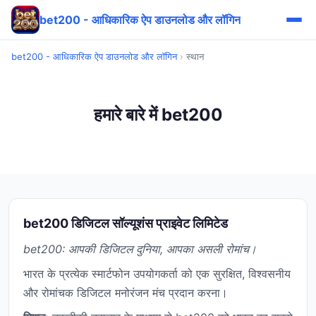
bet200 - आधिकारिक ऐप डाउनलोड और लॉगिन
bet200 - आधिकारिक ऐप डाउनलोड और लॉगिन
›
स्थान
हमारे बारे में bet200
bet200 डिजिटल सॉल्यूशंस प्राइवेट लिमिटेड
bet200: आपकी डिजिटल दुनिया, आपका असली रोमांच।
भारत के प्रत्येक स्मार्टफोन उपयोगकर्ता को एक सुरक्षित, विश्वसनीय
और रोमांचक डिजिटल मनोरंजन मंच प्रदान करना।