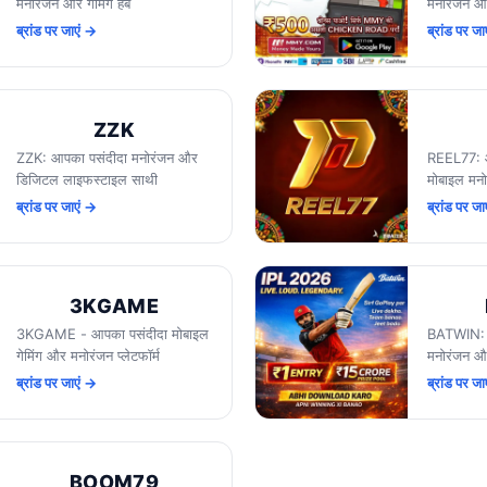
मनोरंजन और गेमिंग हब
मनोरंजन और 
ब्रांड पर जाएं →
ब्रांड पर ज
ZZK
ZZK: आपका पसंदीदा मनोरंजन और
REEL77: आ
डिजिटल लाइफस्टाइल साथी
मोबाइल मनो
ब्रांड पर जाएं →
ब्रांड पर ज
3KGAME
3KGAME - आपका पसंदीदा मोबाइल
BATWIN: आ
गेमिंग और मनोरंजन प्लेटफॉर्म
मनोरंजन और 
ब्रांड पर जाएं →
ब्रांड पर ज
BOOM79